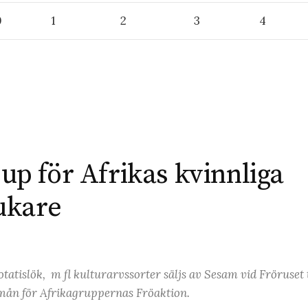
0
1
2
3
4
p för Afrikas kvinnliga
ukare
tatislök, m fl kulturarvssorter säljs av Sesam vid Fröruset t
mån för Afrikagruppernas Fröaktion.