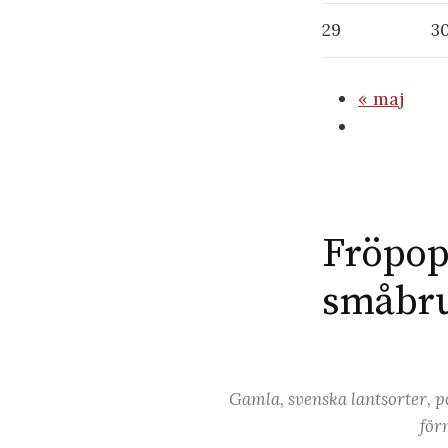
29
3
«
maj
Fröpopu
småbr
Gamla, svenska lantsorter, po
för