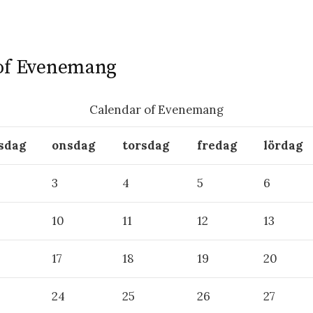
of Evenemang
Calendar of Evenemang
isdag
onsdag
torsdag
fredag
lördag
3
4
5
6
10
11
12
13
17
18
19
20
3
24
25
26
27